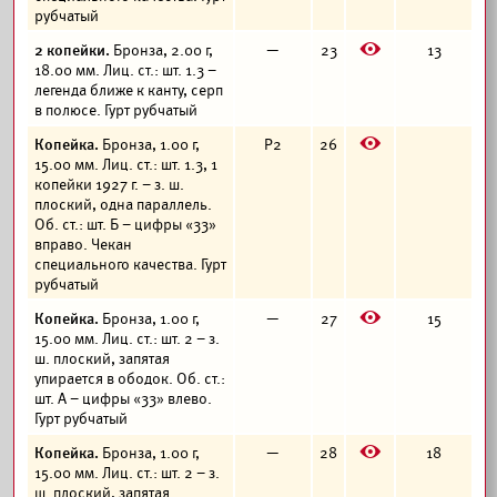
рубчатый
E
2 копейки.
Бронза, 2.00 г,
—
23
13
18.00 мм. Лиц. ст.: шт. 1.3 –
легенда ближе к канту, серп
в полюсе. Гурт рубчатый
E
Копейка.
Бронза, 1.00 г,
Р2
26
15.00 мм. Лиц. ст.: шт. 1.3, 1
копейки 1927 г. – з. ш.
плоский, одна параллель.
Об. ст.: шт. Б – цифры «33»
вправо. Чекан
специального качества. Гурт
рубчатый
E
Копейка.
Бронза, 1.00 г,
—
27
15
15.00 мм. Лиц. ст.: шт. 2 – з.
ш. плоский, запятая
упирается в ободок. Об. ст.:
шт. А – цифры «33» влево.
Гурт рубчатый
E
Копейка.
Бронза, 1.00 г,
—
28
18
15.00 мм. Лиц. ст.: шт. 2 – з.
ш. плоский, запятая