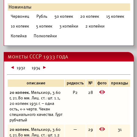
Номиналы
Червонец
Рубль
50 копеек
20 копеек
15 копеек
10 копеек
5 копеек
3 копейки
2 копейки
Копейка
Полкопейки
монеты СССР 1933 года
1932
1934
описание
редкость
№
фото
проходы
E
20 копеек.
Мельхиор, 3.60
Р2
28
г, 21.80 мм. Лиц. ст.: шт. 1.1,
20 копеек 1931 г. – одна
ость, «-» черта. Чекан
специального качества. Гурт
рубчатый
E
20 копеек.
Мельхиор, 3.60
—
29
31
г, 21.80 мм. Лиц. ст.: шт. 1.2