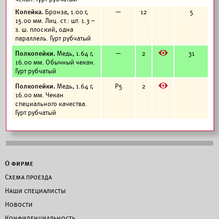
Копейка.
Бронза, 1.00 г,
—
12
5
15.00 мм. Лиц. ст.: шт. 1.3 –
з. ш. плоский, одна
параллель. Гурт рубчатый
E
Полкопейки.
Медь, 1.64 г,
—
2
31
16.00 мм. Обычный чекан.
Гурт рубчатый
E
Полкопейки.
Медь, 1.64 г,
Р5
2
16.00 мм. Чекан
специального качества.
Гурт рубчатый
О фирме
Схема проезда
Наши специалисты
Новости
Конфиденциальность