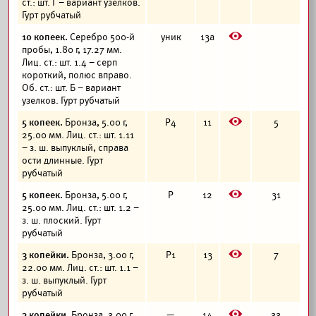
ст.: шт. Г – вариант узелков.
Гурт рубчатый
E
10 копеек.
Серебро 500-й
уник
13а
пробы, 1.80 г, 17.27 мм.
Лиц. ст.: шт. 1.4 – серп
короткий, полюс вправо.
Об. ст.: шт. Б – вариант
узелков. Гурт рубчатый
E
5 копеек.
Бронза, 5.00 г,
Р4
11
5
25.00 мм. Лиц. ст.: шт. 1.11
– з. ш. выпуклый, справа
ости длинные. Гурт
рубчатый
E
5 копеек.
Бронза, 5.00 г,
Р
12
31
25.00 мм. Лиц. ст.: шт. 1.2 –
з. ш. плоский. Гурт
рубчатый
E
3 копейки.
Бронза, 3.00 г,
Р1
13
7
22.00 мм. Лиц. ст.: шт. 1.1 –
з. ш. выпуклый. Гурт
рубчатый
E
3 копейки.
Бронза, 3.00 г,
—
14
33