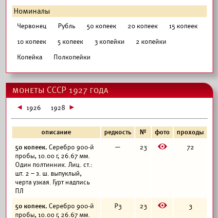
Номиналы
Червонец
Рубль
50 копеек
20 копеек
15 копеек
10 копеек
5 копеек
3 копейки
2 копейки
Копейка
Полкопейки
монеты СССР 1927 года
1926
1928
описание
редкость
№
фото
проходы
E
50 копеек.
Серебро 900-й
—
23
72
пробы, 10.00 г, 26.67 мм.
Один полтинник. Лиц. ст.:
шт. 2 – з. ш. выпуклый,
черта узкая. Гурт надпись
ПЛ
E
50 копеек.
Серебро 900-й
Р3
23
3
пробы, 10.00 г, 26.67 мм.