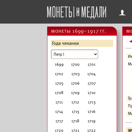
f
монеты 1699–1917 гг.
мо
Года чеканки
И
М
1699
1700
1701
1702
1703
1704
1705
1706
1707
1708
1709
1710
Г
1711
1712
1713
Пр
1714
1715
1716
М
1717
1718
1719
1720
1721
1722