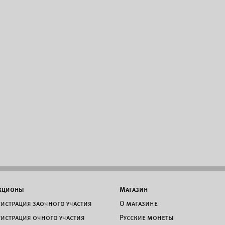
кционы
Магазин
гистрация заочного участия
О магазине
гистрация очного участия
Русские монеты