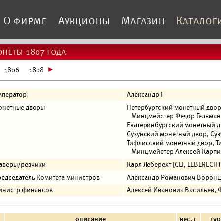
О фирме
Аукционы
Магазин
Каталог
неты 1807 года
1806
1808
мператор
Александр I
онетные дворы
Петербургский монетный двор,
Минцмейстер Федор Гельман 
Екатеринбургский монетный дв
Сузунский монетный двор, Сузу
Тифлисский монетный двор, Т
Минцмейстер Алексей Карпин
раверы/резчики
Карл Леберехт [CLF, LEBERECHT
едседатель Комитета министров
Александр Романович Ворон
инистр финансов
Алексей Иванович Васильев, 
№
описание
вес, г
гур