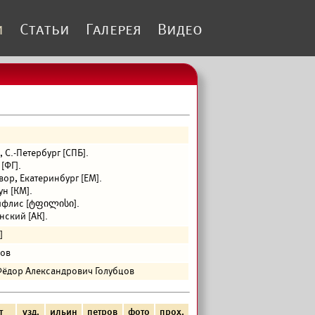
и
Статьи
Галерея
Видео
 С.-Петербург [СПБ].
[ФГ].
ор, Екатеринбург [ЕМ].
н [КМ].
ифлис [ტფილისი].
ский [АК].
]
цов
Фёдор Александрович Голубцов
т
узд.
ильин
петров
фото
прох.