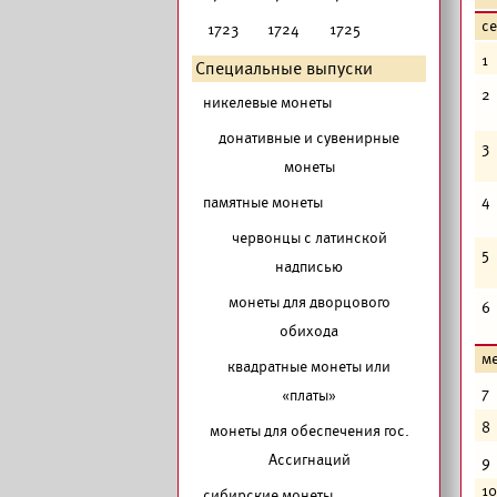
с
1723
1724
1725
1
Специальные выпуски
2
никелевые монеты
донативные и сувенирные
3
монеты
4
памятные монеты
червонцы с латинской
5
надписью
монеты для дворцового
6
обихода
м
квадратные монеты или
7
«платы»
8
монеты для обеспечения гос.
Ассигнаций
9
10
сибирские монеты