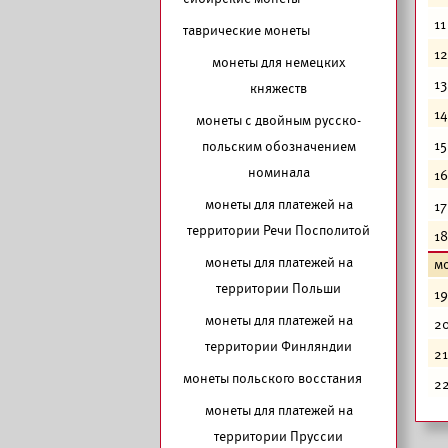
11
таврические монеты
12
монеты для немецких
13
княжеств
14
монеты с двойным русско-
15
польским обозначением
номинала
16
монеты для платежей на
17
территории Речи Посполитой
18
монеты для платежей на
мо
территории Польши
19
монеты для платежей на
2
территории Финляндии
21
монеты польского восстания
2
монеты для платежей на
территории Пруссии