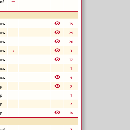
в
кий
E
15
ись
E
29
ись
E
20
ись
E
б
3
ись
E
17
ись
1
ись
E
4
ись
E
2
р
1
р
2
р
E
16
р
2
тый