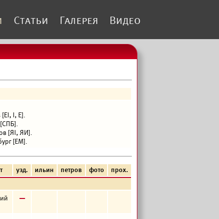
и
Статьи
Галерея
Видео
I, I, Е].
[СПБ].
 [ЯI, ЯИ].
ург [ЕМ].
т
узд.
ильин
петров
фото
прох.
в
кий