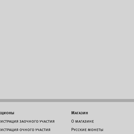
кционы
Магазин
гистрация заочного участия
О магазине
гистрация очного участия
Русские монеты