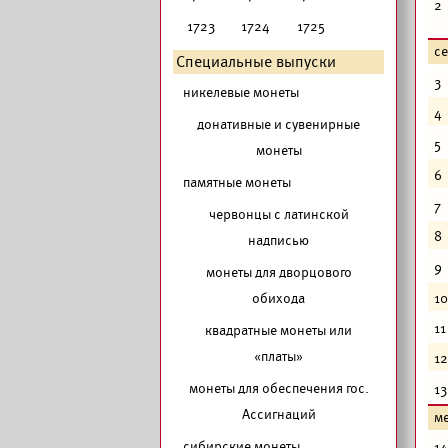
2
1723
1724
1725
с
Специальные выпуски
3
никелевые монеты
4
донативные и сувенирные
5
монеты
6
памятные монеты
7
червонцы с латинской
8
надписью
9
монеты для дворцового
обихода
10
11
квадратные монеты или
«платы»
12
монеты для обеспечения гос.
13
Ассигнаций
м
сибирские монеты
14