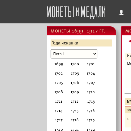
f
монеты 1699–1917 гг.
мо
Года чеканки
И
М
1699
1700
1701
1702
1703
1704
1705
1706
1707
1708
1709
1710
1711
1712
1713
№
з
1714
1715
1716
1
1717
1718
1719
1720
1721
1722