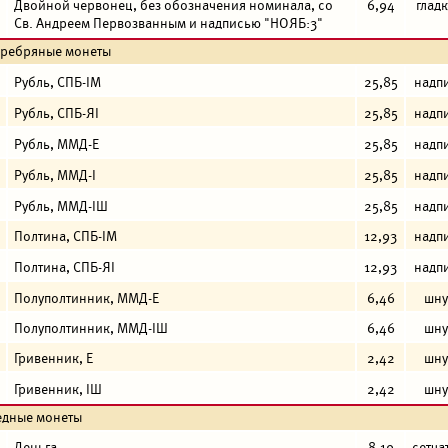
Двойной червонец, без обозначения номинала, со
6,94
глад
Св. Андреем Первозванным и надписью "НОЯБ:3"
еребряные монеты
Рубль, СПБ-IM
25,85
надп
Рубль, СПБ-ЯI
25,85
надп
Рубль, ММД-Е
25,85
надп
Рубль, ММД-I
25,85
надп
Рубль, ММД-IШ
25,85
надп
Полтина, СПБ-IM
12,93
надп
Полтина, СПБ-ЯI
12,93
надп
Полуполтинник, ММД-Е
6,46
шну
Полуполтинник, ММД-IШ
6,46
шну
Гривенник, Е
2,42
шну
Гривенник, IШ
2,42
шну
едные монеты
Деньга
8,19
сетча