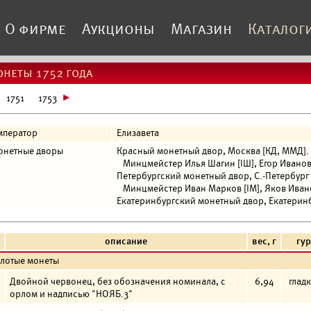
О фирме
Аукционы
Магазин
Каталог
неты 1752 года
1751
1753
мператор
Елизавета
онетные дворы
Красный монетный двор, Москва [КД, ММД].
Минцмейстер Илья Шагин [IШ], Егор Иванов [Е
Петербургский монетный двор, С.-Петербург 
Минцмейстер Иван Марков [IМ], Яков Иванов
Екатеринбургский монетный двор, Екатеринб
описание
вес, г
гур
олотые монеты
Двойной червонец, без обозначения номинала, с
6,94
глад
орлом и надписью "НОЯБ.3"