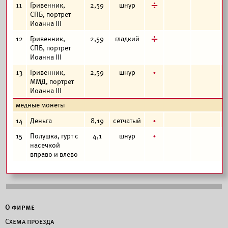
д
11
Гривенник,
2,59
шнур
СПБ, портрет
Иоанна III
д
12
Гривенник,
2,59
гладкий
СПБ, портрет
Иоанна III
б
13
Гривенник,
2,59
шнур
ММД, портрет
Иоанна III
медные монеты
б
14
Деньга
8,19
сетчатый
б
15
Полушка, гурт с
4,1
шнур
насечкой
вправо и влево
О фирме
Схема проезда