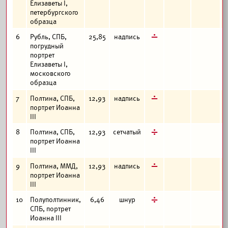
Елизаветы I,
петербургского
образца
г
6
Рубль, СПБ,
25,85
надпись
погрудный
портрет
Елизаветы I,
московского
образца
г
7
Полтина, СПБ,
12,93
надпись
портрет Иоанна
III
д
8
Полтина, СПБ,
12,93
сетчатый
портрет Иоанна
III
г
9
Полтина, ММД,
12,93
надпись
портрет Иоанна
III
д
10
Полуполтинник,
6,46
шнур
СПБ, портрет
Иоанна III