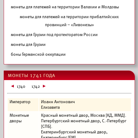
монеты для платежей на территории Валахии и Молдовы
монеты для платежей на территории прибалтийских
провинций – «Ливонезы»
монеты для Грузии под протекторатом России
монеты для Грузии
боны Германской оккупации
монеты 1741 года
1740
1742
Император
Иоанн Антонович
Елизавета
Монетные
Красный монетный двор, Москва [КД, ММД].
дворы
Петербургский монетный двор, С.-Петербург
[СПБ].
Екатеринбургский монетный двор,
Екатеринбург [ЕМ].