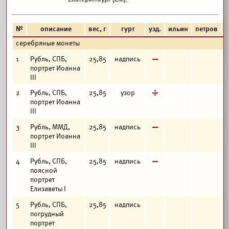
№
описание
вес, г
гурт
узд.
ильин
петров
ф
серебряные монеты
в
1
Рубль, СПБ,
25,85
надпись
портрет Иоанна
III
д
2
Рубль, СПБ,
25,85
узор
портрет Иоанна
III
в
3
Рубль, ММД,
25,85
надпись
портрет Иоанна
III
в
4
Рубль, СПБ,
25,85
надпись
поясной
портрет
Елизаветы I
5
Рубль, СПБ,
25,85
надпись
погрудный
портрет