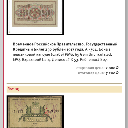
Временное Российское Правительство. Государственный
Кредитный Билет 250 рублей 1917 года,
АГ-364. Бона в
пластиковой капсуле (слабе) PMG, 65 Gem Uncirculated,
EPQ.
Кардаков#
I.2.4.
Денисов#
К-53. Рябченко# 807.
2 000
7 200
Лот 85.