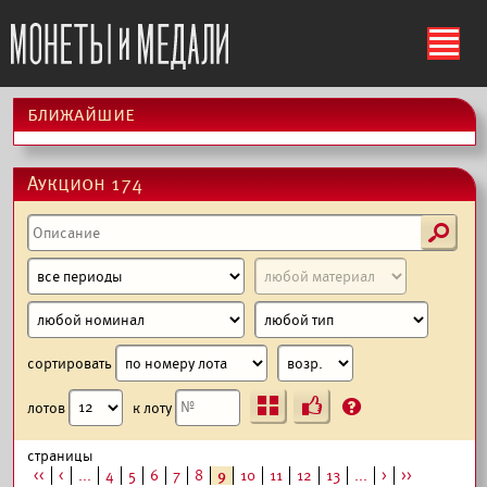
ś
ближайшие
Аукцион 174
s
сортировать
Ъ
?
лотов
к лоту
страницы
<<
<
...
4
5
6
7
8
9
10
11
12
13
...
>
>>