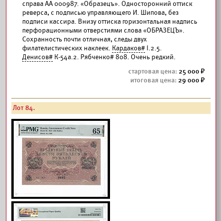
справа АА 000987. «Образецъ». Односторонний оттиск
реверса, с подписью управляющего И. Шипова, без
подписи кассира. Внизу оттиска горизонтальная надпись
перфорационными отверстиями слова «ОБРАЗЕЦЪ».
Сохранность почти отличная, следы двух
филателистических наклеек.
Кардаков#
I.2.5.
Денисов#
К-54а.2. Рябченко# 808. Очень редкий.
25 000
29 000
Лот 84.