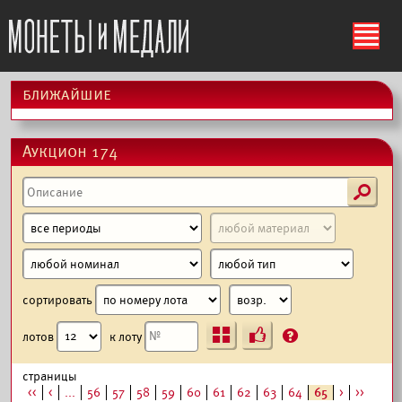
ś
ближайшие
Аукцион 174
s
сортировать
Ъ
?
лотов
к лоту
страницы
<<
<
...
56
57
58
59
60
61
62
63
64
65
>
>>