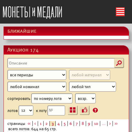
ś
ближайшие
Аукцион 174
s
сортировать
Ъ
?
лотов
к лоту
страницы
<<
<
1
2
3
4
5
6
7
8
9
10
...
>
>>
всего лотов: 644 на 65 стр.