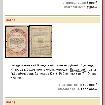
6 000
7 500
Лот 22.
Государственный Кредитный Билет 10 рублей 1856 года,
№ 307223. Сохранность очень хорошая.
Кардаков#
I.1.452
(18 дойчмарок).
Денисов#
К-4.6. Рябченко# 410 (Р). Очень
редкий.
600 000
1 000 000
Лот 23.