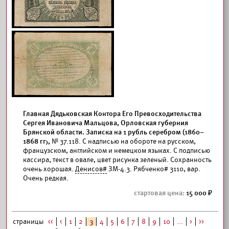
Главная Дядьковская Контора Его Превосходительства
Сергея Ивановича Мальцова, Орловская губерния
Брянской области. Записка на 1 рубль серебром (1860–
1868 гг),
№ 37.118. С надписью на обороте на русском,
французском, английском и немецком языках. С подписью
кассира, текст в овале, цвет рисунка зеленый. Сохранность
очень хорошая.
Денисов#
ЗМ-4.3. Рябченко# 3110, вар.
Очень редкая.
15 000
страницы
<<
<
1
2
3
4
5
6
7
8
9
10
...
>
>>