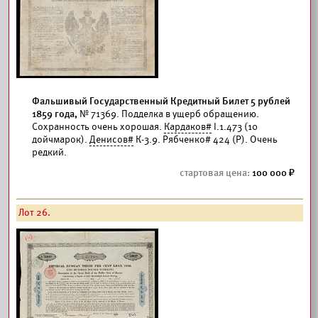
Фальшивый Государственный Кредитный Билет 5 рублей
1859 года,
№ 71369. Подделка в ущерб обращению.
Сохранность очень хорошая.
Кардаков#
I.1.473 (10
дойчмарок).
Денисов#
К-3.9. Рябченко# 424 (Р). Очень
редкий.
100 000
Лот 26.