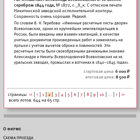
серебром 1844 года,
№ 1872, с._Х_к. С оттиском печати
Никитинской заводской исполнительной конторы.
Сохранность очень хорошая. Редкий.
По словам В. Н. Теребова: «Именные расчетные листы дворян
Всеволожских, одних из крупнейших землевладельцев в
России, были введены ими взамен квитанций, в качестве
учетных документов произведенных работ и заменялись на
ярлыки с учетом вычетов оброка и повинностей. Эти
расчетные листы были своеобразными денежными знаками
Александра и Никиты Всеволодовичей Всеволожских на их
уральских заводах, промыслах и вотчинах в 1840–1845 годах».
6 000
8 500
страницы
<<
<
1
2
3
4
5
6
7
8
9
10
...
>
>>
всего лотов: 644 на 65 стр.
О фирме
Схема проезда