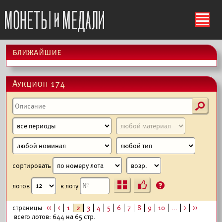
ś
ближайшие
Аукцион 174
s
сортировать
Ъ
?
лотов
к лоту
страницы
<<
<
1
2
3
4
5
6
7
8
9
10
...
>
>>
всего лотов: 644 на 65 стр.