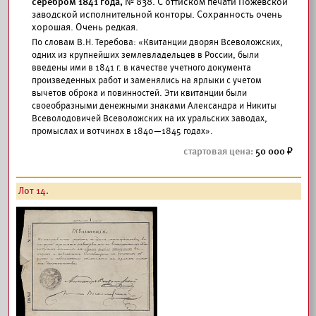
серебром 1841 года,
№ 838. С оттиском печати Пожевской
заводской исполнительной конторы. Сохранность очень
хорошая. Очень редкая.
По словам В.Н. Теребова: «Квитанции дворян Всеволожских,
одних из крупнейших землевладельцев в России, были
введены ими в 1841 г. в качестве учетного документа
произведенных работ и заменялись на ярлыки с учетом
вычетов оброка и повинностей. Эти квитанции были
своеобразными денежными знаками Александра и Никиты
Всеволодовичей Всеволожских на их уральских заводах,
промыслах и вотчинах в 1840—1845 годах».
50 000
Лот 14.