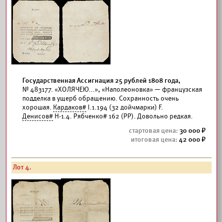
Государственная Ассигнация 25 рублей 1808 года,
№ 483177. «ХОЛЯЧЕЮ...», «Наполеоновка» — французская
подделка в ущерб обращению. Сохранность очень
хорошая.
Кардаков#
I.1.194 (32 дойчмарки) F.
Денисов#
Н-1.4. Рябченко# 162 (РР). Довольно редкая.
30 000
42 000
Лот 4.