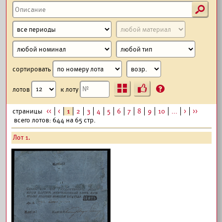
s
сортировать
Ъ
?
лотов
к лоту
страницы
<<
<
1
2
3
4
5
6
7
8
9
10
...
>
>>
всего лотов: 644 на 65 стр.
Лот 1.