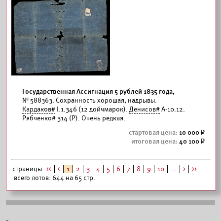
Государственная Ассигнация 5 рублей 1835 года,
№ 588363. Сохранность хорошая, надрывы.
Кардаков#
I.1.346 (12 дойчмарок).
Денисов#
А-10.12.
Рябченко# 314 (Р). Очень редкая.
10 000
40 100
страницы
<<
<
1
2
3
4
5
6
7
8
9
10
...
>
>>
всего лотов: 644 на 65 стр.