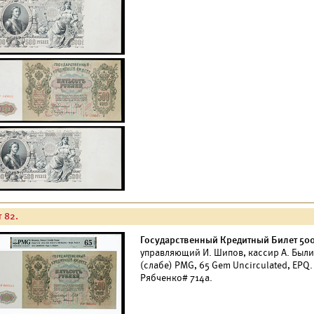
т 82.
Государственный Кредитный Билет 500 
управляющий И. Шипов, кассир А. Были
(слабе) PMG, 65 Gem Uncirculated, EPQ
Рябченко# 714а.