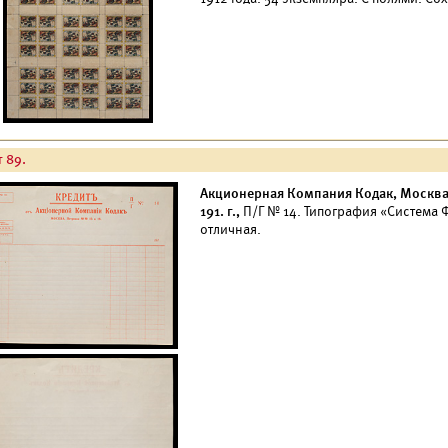
т 89.
Акционерная Компания Кодак, Москва,
191. г.,
П/Г № 14. Типография «Система 
отличная.