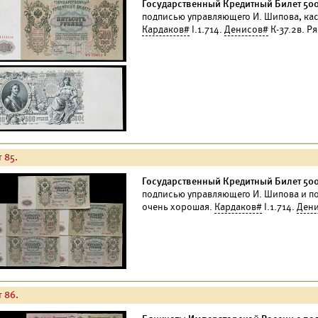
Государственный Кредитный Билет 500 
подписью управляющего И. Шипова, кас
Кардаков#
I.1.714.
Денисов#
К-37.2в. Р
 85.
Государственный Кредитный Билет 500 
подписью управляющего И. Шипова и п
очень хорошая.
Кардаков#
I.1.714.
Ден
т 86.