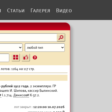
и
Статьи
Галерея
Видео
s
Ъ
?
лотов: 1164 на 117 стр.
рублей 1912 года.
2 экземпляра: ГР
яющего И. Шипова, кассир Былинский.
#
I.1.714.
Денисов#
К-37.2.
12:20:00 10.07.2026