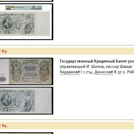
 83.
Государственный Кредитный Билет 500 
управляющий И. Шипов, кассир Шмидт. 
Кардаков#
I.1.714.
Денисов#
К-37.2. Ря
т 84.