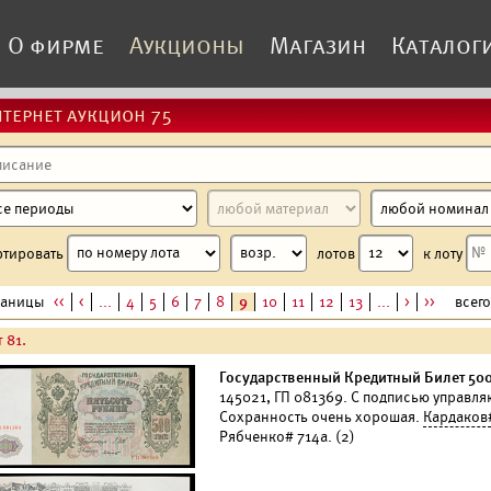
О фирме
Аукционы
Магазин
Каталог
тернет аукцион 75
ртировать
лотов
к лоту
раницы
<<
<
...
4
5
6
7
8
9
10
11
12
13
...
>
>>
всего 
 81.
Государственный Кредитный Билет 500 
145021, ГП 081369. С подписью управл
Сохранность очень хорошая.
Кардаков
Рябченко# 714а. (2)