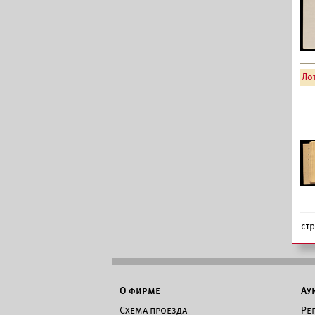
Ло
ст
О фирме
Ау
Схема проезда
Ре