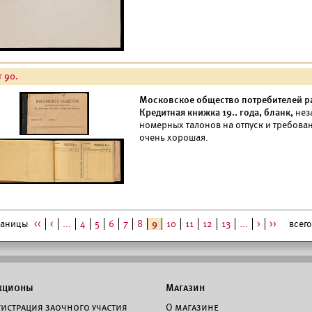
т 90.
Московское общество потребителей р
Кредитная книжка 19.. года, бланк,
нез
номерных талонов на отпуск и требован
очень хорошая.
раницы
<<
<
...
4
5
6
7
8
9
10
11
12
13
...
>
>>
всего 
кционы
Магазин
гистрация заочного участия
О магазине