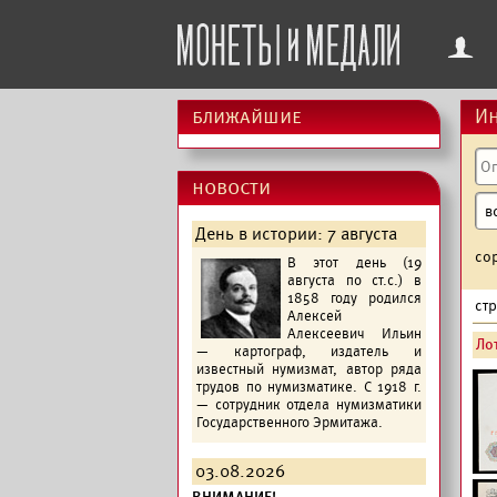
f
ближайшие
Ин
новости
День в истории: 7 августа
со
В этот день (19
августа по ст.с.) в
1858 году родился
ст
Алексей
Алексеевич Ильин
Лот
— картограф, издатель и
известный нумизмат, автор ряда
трудов по нумизматике. С 1918 г.
— сотрудник отдела нумизматики
Государственного Эрмитажа.
03.08.2026