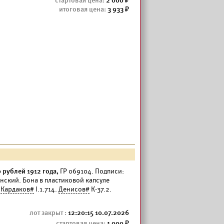
2 000
3 933
рублей 1912 года,
ГР 069104. Подписи:
нский. Бона в пластиковой капсуле
.
Кардаков#
I.1.714.
Денисов#
К-37.2.
12:20:15 10.07.2026
1 000