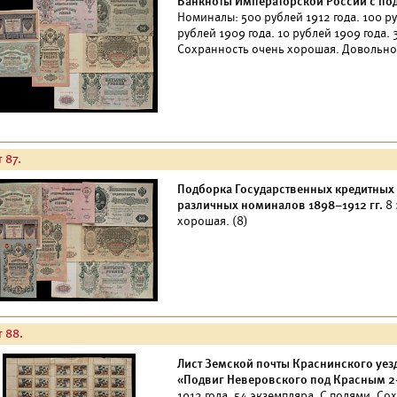
Банкноты Императорской России с по
Номиналы: 500 рублей 1912 года. 100 ру
рублей 1909 года. 10 рублей 1909 года. 3
Сохранность очень хорошая. Довольно 
 87.
Подборка Государственных кредитных
различных номиналов 1898–1912 гг.
8 
хорошая. (8)
т 88.
Лист Земской почты Краснинского уез
«Подвиг Неверовского под Красным 2-г
1912 года. 54 экземпляра. С полями. Со