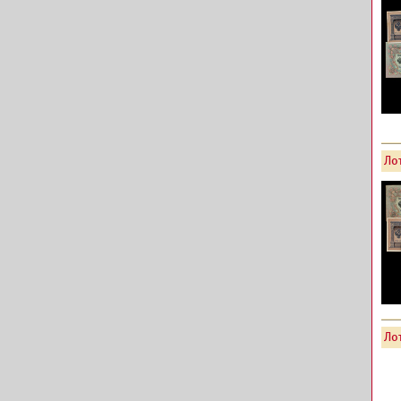
Лот
Ло