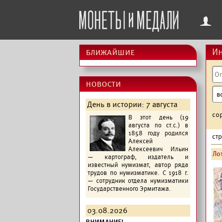
f
ближайшие
Ин
новости
День в истории: 7 августа
со
В этот день (19
августа по ст.с.) в
1858 году родился
ст
Алексей
Алексеевич Ильин
Лот
— картограф, издатель и
известный нумизмат, автор ряда
трудов по нумизматике. С 1918 г.
— сотрудник отдела нумизматики
Государственного Эрмитажа.
03.08.2026