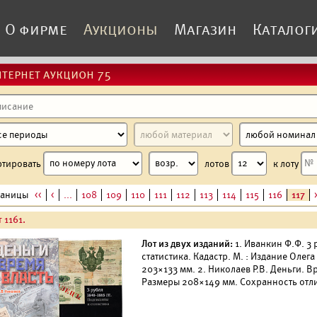
О фирме
Аукционы
Магазин
Каталог
тернет аукцион 75
ртировать
лотов
к лоту
раницы
<<
<
...
108
109
110
111
112
113
114
115
116
117
 1161.
Лот из двух изданий:
1. Иванкин Ф.Ф. 3 
статистика. Кадастр. М. : Издание Олега
203×133 мм. 2. Николаев Р.В. Деньги. Вр
Размеры 208×149 мм. Сохранность отл