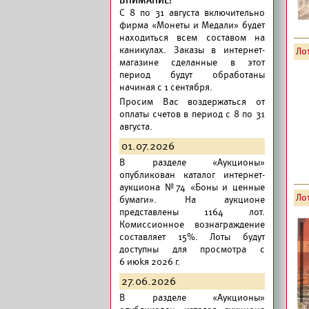
ВНИМАНИЕ!
C 8 по 31 августа включительно
фирма «Монеты и Медали» будет
находиться всем составом на
каникулах. Заказы в интернет-
Лот
магазине сделанные в этот
период будут обработаны
начиная с 1 сентября.
Просим Вас воздержаться от
оплаты счетов в период с 8 по 31
августа.
01.07.2026
В разделе «Аукционы»
опубликован
каталог интернет-
аукциона №74 «Боны и ценные
Лот
бумаги».
На аукционе
представлены 1164 лот.
Комиссионное вознаграждение
составляет 15%. Лоты будут
доступны для просмотра с
6 июkя 2026 г.
27.06.2026
В разделе «Аукционы»