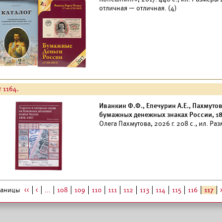
отличная — отличная. (4)
 1164.
Иванкин Ф.Ф., Епечурин А.Е., Пахмуто
бумажных денежных знаках России, 18
Олега Пахмутова, 2026 г. 208 с., ил. Р
раницы
<<
<
...
108
109
110
111
112
113
114
115
116
117