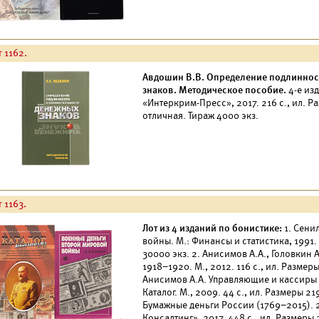
 1162.
Авдошин В.В. Определение подлиннос
знаков. Методическое пособие.
4-е изд
«Интеркрим-Пресс», 2017. 216 с., ил. 
отличная. Тираж 4000 экз.
 1163.
Лот из 4 изданий по бонистике:
1. Сени
войны. М.: Финансы и статистика, 1991.
30000 экз. 2. Анисимов А.А., Головкин 
1918–1920. М., 2012. 116 с., ил. Размер
Анисимов А.А. Управляющие и кассиры 
Каталог. М., 2009. 44 с., ил. Размеры 2
Бумажные деньги России (1769–2015). 2
Консалтинг», 2017. 448 с., ил. Размеры