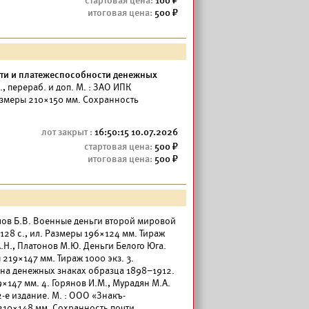
100
500
ти и платежеспособности денежных
., перераб. и доп. М. : ЗАО ИПК
Размеры 210×150 мм. Сохранность
16:50:15 10.07.2026
500
500
лов Б.В. Военные деньги второй мировой
 128 с., ил. Размеры 196×124 мм. Тираж
А.Н., Платонов М.Ю. Деньги Белого Юга.
ы 219×147 мм. Тираж 1000 экз. 3.
на денежных знаках образца 1898–1912.
19×147 мм. 4. Горянов И.М., Мурадян М.А.
-е издание. М. : ООО «Знакъ-
 210×148 мм. Сохранность почти