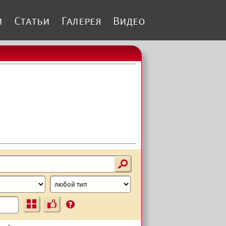
и
Статьи
Галерея
Видео
s
Ъ
?