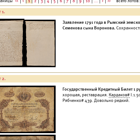
раницы
<<
<
1
2
3
4
5
6
7
8
9
10
...
>
>>
всего лотов: 
 1.
Заявление 1791 года в Рымский земско
Семенова сына Воронова.
Сохранность
 2.
Государственный Кредитный Билет 1 ру
хорошая, реставрация.
Кардаков#
I.1.5
Рябченко# 439. Довольно редкий.