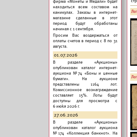
ст
фирма «Монеты и Медали» будет
находиться всем составом на
Лот
каникулах. Заказы в интернет-
магазине сделанные в этот
период будут обработаны
начиная с 1 сентября.
Просим Вас воздержаться от
оплаты счетов в период с 8 по 31
августа.
01.07.2026
В разделе «Аукционы»
опубликован
каталог интернет-
аукциона №74 «Боны и ценные
Лот
бумаги».
На аукционе
представлены 1164 лот.
Комиссионное вознаграждение
составляет 15%. Лоты будут
доступны для просмотра с
6 июkя 2026 г.
27.06.2026
В разделе «Аукционы»
опубликован
каталог аукциона
№174 «Коллекция банкнот».
На