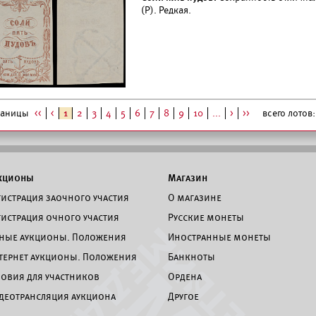
(Р). Редкая.
раницы
<<
<
1
2
3
4
5
6
7
8
9
10
...
>
>>
всего лотов: 
кционы
Магазин
гистрация заочного участия
О магазине
гистрация очного участия
Русские монеты
ные аукционы. Положения
Иностранные монеты
тернет аукционы. Положения
Банкноты
ловия для участников
Ордена
деотрансляция аукциона
Другое