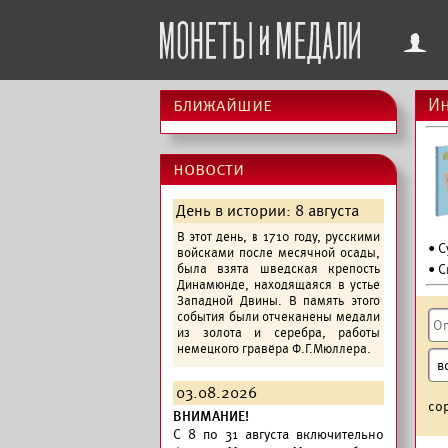
f
ближайшие
Ин
новости
День в истории: 8 августа
В этот день, в 1710 году, русскими
• 
войсками после месячной осады,
была взята шведская крепость
• С
Динамюнде, находящаяся в устье
Западной Двины. В память этого
события были отчеканены медали
из золота и серебра, работы
немецкого гравёра Ф.Г.Мюллера.
03.08.2026
со
ВНИМАНИЕ!
C 8 по 31 августа включительно