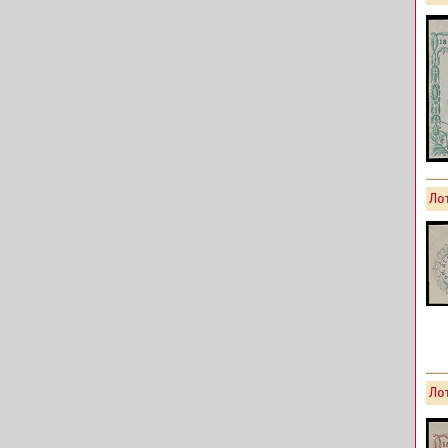
Лот
Лот