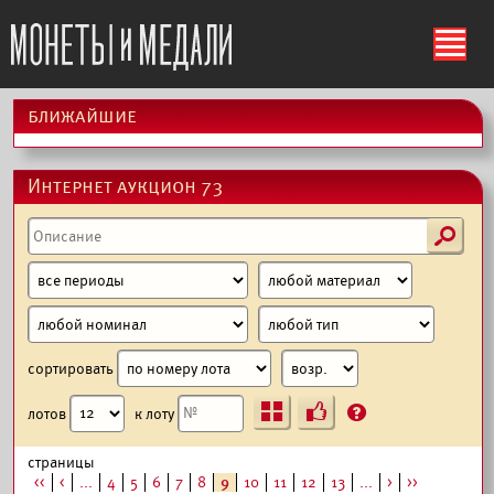
ś
ближайшие
Интернет аукцион 73
s
сортировать
Ъ
?
лотов
к лоту
страницы
<<
<
...
4
5
6
7
8
9
10
11
12
13
...
>
>>