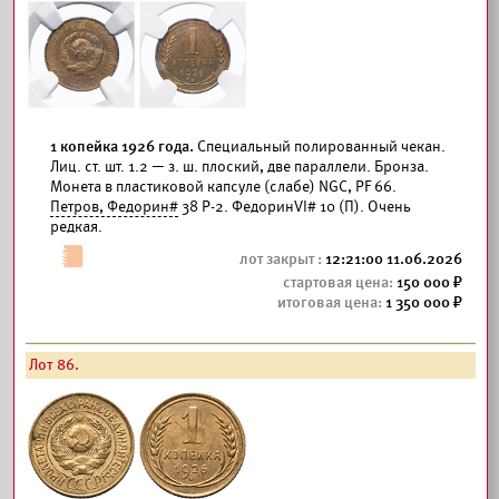
1 копейка 1926 года.
Специальный полированный чекан.
Лиц. ст. шт. 1.2 — з. ш. плоский, две параллели. Бронза.
Монета в пластиковой капсуле (слабе) NGC, PF 66.
Петров, Федорин#
38 Р-2. ФедоринVI# 10 (П). Очень
редкая.
12:21:00 11.06.2026
150 000
1 350 000
Лот 86.