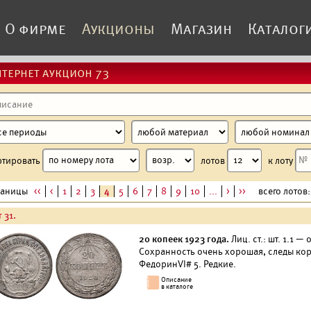
О фирме
Аукционы
Магазин
Каталог
тернет аукцион 73
ртировать
лотов
к лоту
раницы
<<
<
1
2
3
4
5
6
7
8
9
10
...
>
>>
всего лотов: 
 31.
20 копеек 1923 года.
Лиц. ст.: шт. 1.1 —
Сохранность очень хорошая, следы кор
ФедоринVI# 5. Редкие.