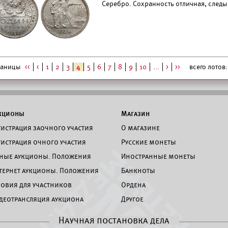
Серебро. Сохранность отличная, следы 
раницы
<<
<
1
2
3
4
5
6
7
8
9
10
...
>
>>
всего лотов: 
кционы
Магазин
гистрация заочного участия
О магазине
гистрация очного участия
Русские монеты
ные аукционы. Положения
Иностранные монеты
тернет аукционы. Положения
Банкноты
ловия для участников
Ордена
деотрансляция аукциона
Другое
Научная постановка дела