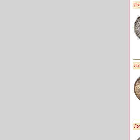
Лот
Лот
Ло