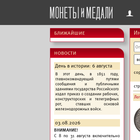
f
ближайшие
Ин
новости
День в истории: 6 августа
со
В этот день, в 1851 году,
главнокомандующий путями
сообщения и публичными
ст
зданиями государства Российского
издал приказ о создании рабочих,
Лот
конструкторских и телеграфных
рот, ставших основой
железнодорожных войск.
03.08.2026
ВНИМАНИЕ!
C 8 по 31 августа включительно