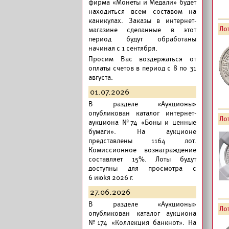
фирма «Монеты и Медали» будет
находиться всем составом на
каникулах. Заказы в интернет-
Лот
магазине сделанные в этот
период будут обработаны
начиная с 1 сентября.
Просим Вас воздержаться от
оплаты счетов в период с 8 по 31
августа.
01.07.2026
В разделе «Аукционы»
опубликован
каталог интернет-
Лот
аукциона №74 «Боны и ценные
бумаги».
На аукционе
представлены 1164 лот.
Комиссионное вознаграждение
составляет 15%. Лоты будут
доступны для просмотра с
6 июkя 2026 г.
27.06.2026
В разделе «Аукционы»
Лот
опубликован
каталог аукциона
№174 «Коллекция банкнот».
На