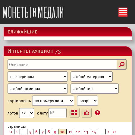
ś
ближайшие
Интернет аукцион 73
s
сортировать
Ъ
?
лотов
к лоту
страницы
<<
<
...
5
6
7
8
9
10
11
12
13
14
...
>
>>