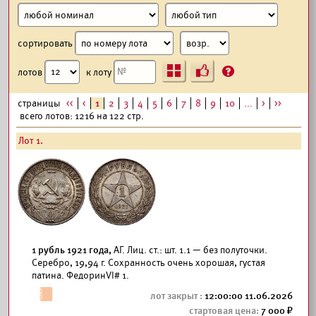
сортировать
Ъ
?
лотов
к лоту
страницы
<<
<
1
2
3
4
5
6
7
8
9
10
...
>
>>
всего лотов: 1216 на 122 стр.
Лот 1.
1 рубль 1921 года,
АГ. Лиц. ст.: шт. 1.1 — без полуточки.
Серебро, 19,94 г. Сохранность очень хорошая, густая
патина. ФедоринVI# 1.
12:00:00 11.06.2026
7 000