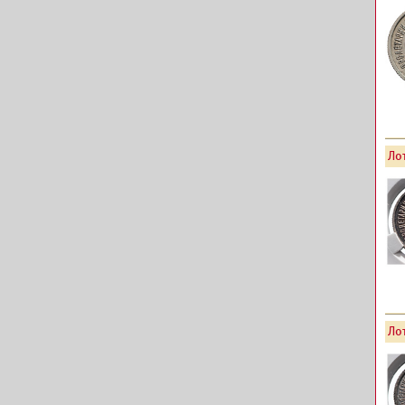
Лот
Лот