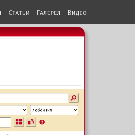
и
Статьи
Галерея
Видео
s
Ъ
?