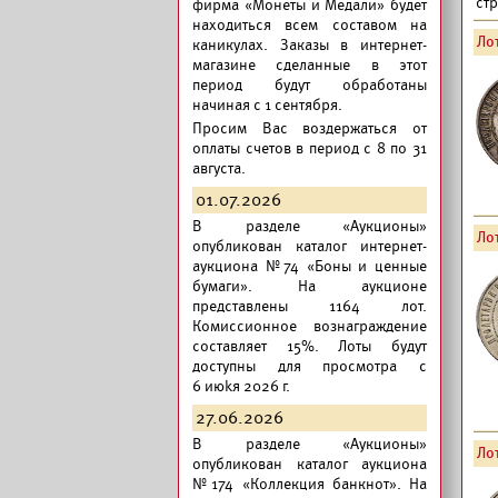
ст
фирма «Монеты и Медали» будет
находиться всем составом на
Лот
каникулах. Заказы в интернет-
магазине сделанные в этот
период будут обработаны
начиная с 1 сентября.
Просим Вас воздержаться от
оплаты счетов в период с 8 по 31
августа.
01.07.2026
В разделе «Аукционы»
Лот
опубликован
каталог интернет-
аукциона №74 «Боны и ценные
бумаги».
На аукционе
представлены 1164 лот.
Комиссионное вознаграждение
составляет 15%. Лоты будут
доступны для просмотра с
6 июkя 2026 г.
27.06.2026
В разделе «Аукционы»
Лот
опубликован
каталог аукциона
№174 «Коллекция банкнот».
На