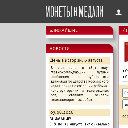
f
ближайшие
Ин
новости
День в истории: 6 августа
В этот день, в 1851 году,
• 
главнокомандующий путями
сообщения и публичными
• С
зданиями государства Российского
издал приказ о создании рабочих,
конструкторских и телеграфных
рот, ставших основой
железнодорожных войск.
03.08.2026
со
ВНИМАНИЕ!
C 8 по 31 августа включительно