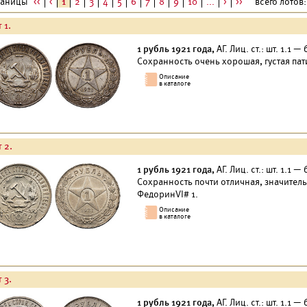
раницы
<<
<
1
2
3
4
5
6
7
8
9
10
...
>
>>
всего лотов: 
 1.
1 рубль 1921 года,
АГ. Лиц. ст.: шт. 1.1 
Сохранность очень хорошая, густая пат
 2.
1 рубль 1921 года,
АГ. Лиц. ст.: шт. 1.1 
Сохранность почти отличная, значитель
ФедоринVI# 1.
 3.
1 рубль 1921 года,
АГ. Лиц. ст.: шт. 1.1