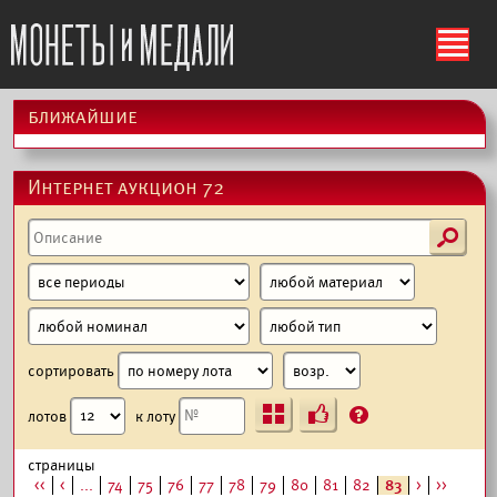
ś
ближайшие
Интернет аукцион 72
s
сортировать
Ъ
?
лотов
к лоту
страницы
<<
<
...
74
75
76
77
78
79
80
81
82
83
>
>>