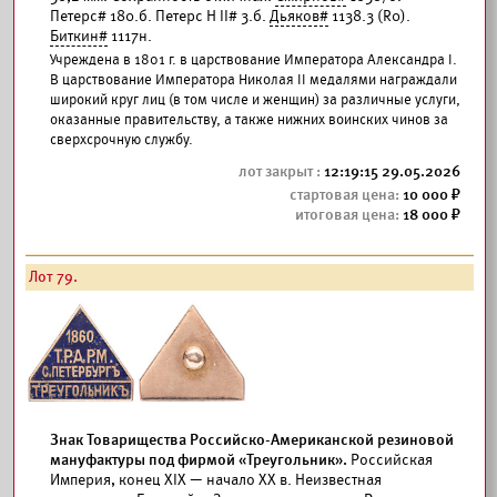
Петерс# 180.б. Петерс Н II# 3.б.
Дьяков#
1138.3 (R0).
Биткин#
1117н.
Учреждена в 1801 г. в царствование Императора Александра I.
В царствование Императора Николая II медалями награждали
широкий круг лиц (в том числе и женщин) за различные услуги,
оказанные правительству, а также нижних воинских чинов за
сверхсрочную службу.
12:19:15 29.05.2026
10 000
18 000
Лот 79.
Знак Товарищества Российско-Американской резиновой
мануфактуры под фирмой «Треугольник».
Российская
Империя, конец XIX — начало XX в. Неизвестная