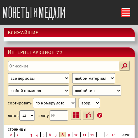
ś
ближайшие
Интернет аукцион 72
s
сортировать
Ъ
?
лотов
к лоту
страницы
<<
<
...
3
4
5
6
7
8
9
10
11
12
...
>
>>
всего