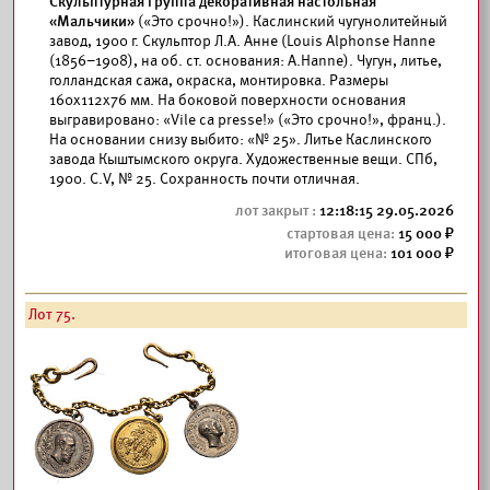
Скульптурная группа декоративная настольная
«Мальчики»
(«Это срочно!»). Каслинский чугунолитейный
завод, 1900 г. Скульптор Л.А. Анне (Louis Alphonse Hanne
(1856–1908), на об. ст. основания: А.Hanne). Чугун, литье,
голландская сажа, окраска, монтировка. Размеры
160x112x76 мм. На боковой поверхности основания
выгравировано: «Vile ca presse!» («Это срочно!», франц.).
На основании снизу выбито: «№ 25». Литье Каслинского
завода Кыштымского округа. Художественные вещи. СПб,
1900. С.V, № 25. Сохранность почти отличная.
12:18:15 29.05.2026
15 000
101 000
Лот 75.