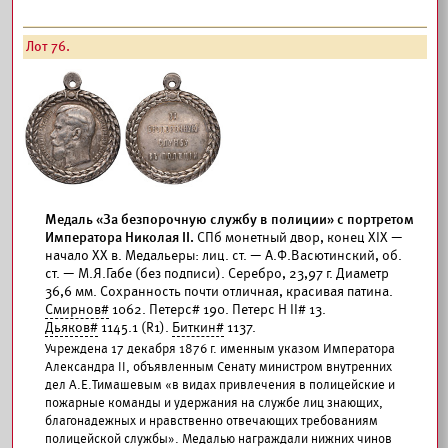
Лот 76.
Медаль «За безпорочную службу в полиции» с портретом
Императора Николая II.
СПб монетный двор, конец XIX —
начало XX в. Медальеры: лиц. ст. — А.Ф.Васютинский, об.
ст. — М.Я.Габе (без подписи). Серебро, 23,97 г. Диаметр
36,6 мм. Сохранность почти отличная, красивая патина.
Смирнов#
1062. Петерс# 190. Петерс Н II# 13.
Дьяков#
1145.1 (R1).
Биткин#
1137.
Учреждена 17 декабря 1876 г. именным указом Императора
Александра II, объявленным Сенату министром внутренних
дел А.Е.Тимашевым «в видах привлечения в полицейские и
пожарные команды и удержания на службе лиц знающих,
благонадежных и нравственно отвечающих требованиям
полицейской службы». Медалью награждали нижних чинов