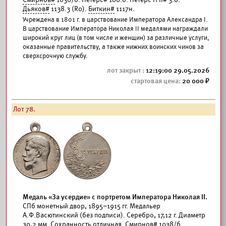
Дьяков#
1138.3 (R0).
Биткин#
1117н.
Учреждена в 1801 г. в царствование Императора Александра I.
В царствование Императора Николая II медалями награждали
широкий круг лиц (в том числе и женщин) за различные услуги,
оказанные правительству, а также нижних воинских чинов за
сверхсрочную службу.
12:19:00 29.05.2026
20 000
Лот 78.
Медаль «За усердие» с портретом Императора Николая II.
СПб монетный двор, 1895–1915 гг. Медальер
А.Ф.Васютинский (без подписи). Серебро, 17,12 г. Диаметр
30,2 мм. Сохранность отличная.
Смирнов#
1038/б.