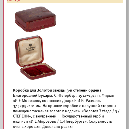
Коробка для Золотой звезды 3-й степени ордена
Благородной Бухары.
С.-Петербург, 1912–1917 гг. Фирма
«И.Е.Морозов», поставщик Двора Е.И.В. Размеры
37,5×99×101 мм. На крышке коробки с наружной стороны
помещена тисненая золотом надпись: «Золотая Звѣзда / 3 /
СТЕПЕНИ», с внутренней — Государственный герб и
надписи «И.Е.Морозовъ / С.-Петербургъ». Сохранность
очень хорошая. Довольно редкая.