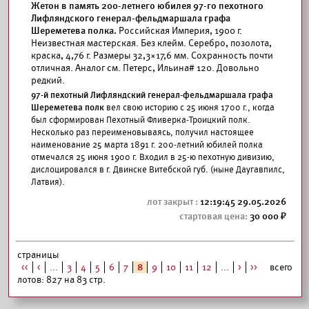
Жетон в память 200-летнего юбилея 97-го пехотного
Лифляндского генерал-фельдмаршала графа
Шереметева полка.
Российская Империя, 1900 г.
Неизвестная мастерская. Без клейм. Серебро, позолота,
краска, 4,76 г. Размеры 32,3×17,6 мм. Сохранность почти
отличная. Аналог см. Петерс, Ильина# 120. Довольно
редкий.
97-й пехотный Лифляндский генерал-фельдмаршала графа
Шереметева полк
вел свою историю с 25 июня 1700 г., когда
был сформирован Пехотный Фливерка-Троицкий полк.
Несколько раз переименовываясь, получил настоящее
наименование 25 марта 1891 г. 200-летний юбилей полка
отмечался 25 июня 1900 г. Входил в 25-ю пехотную дивизию,
дислоцировался в г. Двинске Витебской губ. (ныне Даугавпилс,
Латвия).
12:19:45 29.05.2026
30 000
страницы
<<
<
...
3
4
5
6
7
8
9
10
11
12
...
>
>>
всего
лотов: 827 на 83 стр.