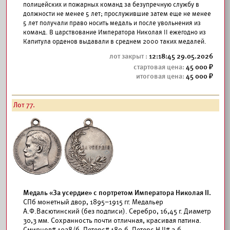
полицейских и пожарных команд за безупречную службу в
должности не менее 5 лет; прослужившие затем еще не менее
5 лет получали право носить медаль и после увольнения из
команд. В царствование Императора Николая II ежегодно из
Капитула орденов выдавали в среднем 2000 таких медалей.
12:18:45 29.05.2026
45 000
45 000
Лот 77.
Медаль «За усердие» с портретом Императора Николая II.
СПб монетный двор, 1895–1915 гг. Медальер
А.Ф.Васютинский (без подписи). Серебро, 16,45 г. Диаметр
30,3 мм. Сохранность почти отличная, красивая патина.
Смирнов#
1038/б. Петерс# 180.б. Петерс Н II# 3.б.