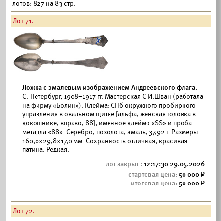
лотов: 827 на 83 стр.
Лот 71.
Ложка с эмалевым изображением Андреевского флага.
С.-Петербург, 1908–1917 гг. Мастерская С.И.Шван (работала
на фирму «Болин»). Клейма: СПб окружного пробирного
управления в овальном щитке [альфа, женская головка в
кокошнике, вправо, 88], именное клеймо «SS» и проба
металла «88». Серебро, позолота, эмаль, 37,92 г. Размеры
160,0×29,8×17,0 мм. Сохранность отличная, красивая
патина. Редкая.
12:17:30 29.05.2026
50 000
50 000
Лот 72.