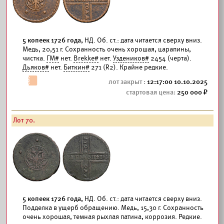
5 копеек 1726 года,
НД. Об. ст.: дата читается сверху вниз.
Медь, 20,51 г. Сохранность очень хорошая, царапины,
чистка.
ГМ#
нет.
Brekke#
нет.
Уздеников#
2454 (черта).
Дьяков#
нет.
Биткин#
271 (R2). Крайне редкие.
12:17:00 10.10.2025
250 000
Лот 70.
5 копеек 1726 года,
НД. Об. ст.: дата читается сверху вниз.
Подделка в ущерб обращению. Медь, 15,30 г. Сохранность
очень хорошая, темная рыхлая патина, коррозия. Редкие.