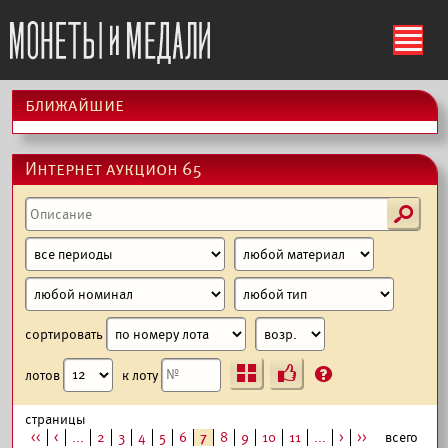
ś
ближайшие
Интернет аукцион 65
s
сортировать
Ъ
?
лотов
к лоту
страницы
<<
<
...
2
3
4
5
6
7
8
9
10
11
...
>
>>
всего