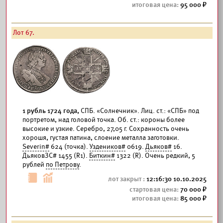
95 000
Лот 67.
1 рубль 1724 года,
СПБ. «Солнечник». Лиц. ст.: «СПБ» под
портретом, над головой точка. Об. ст.: короны более
высокие и узкие. Серебро, 27,05 г. Сохранность очень
хорошя, густая патина, слоение металла заготовки.
Severin#
624 (точка).
Уздеников#
0619.
Дьяков#
16.
ДьяковЗС# 1455 (R1).
Биткин#
1322 (R). Очень редкий, 5
рублей
по Петрову
.
12:16:30 10.10.2025
70 000
85 000