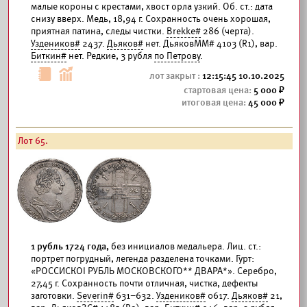
малые короны с крестами, хвост орла узкий. Об. ст.: дата
снизу вверх. Медь, 18,94 г. Сохранность очень хорошая,
приятная патина, следы чистки.
Brekke#
286 (черта).
Уздеников#
2437.
Дьяков#
нет. ДьяковММ# 4103 (R1), вар.
Биткин#
нет. Редкие, 3 рубля
по Петрову
.
12:15:45 10.10.2025
5 000
45 000
Лот 65.
1 рубль 1724 года,
без инициалов медальера. Лиц. ст.:
портрет погрудный, легенда разделена точками. Гурт:
«РОССИСКОI РУБЛЬ МОСКОВСКОГО** ДВАРА*». Серебро,
27,45 г. Сохранность почти отличная, чистка, дефекты
заготовки.
Severin#
631–632.
Уздеников#
0617.
Дьяков#
21,