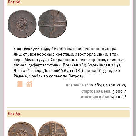
Лот 68.
5 копеек 1724 года,
без обозначения монетного двора.
Лиц. ст.: все короны с крестами, хвост орла узкий, в три
пера. Медь, 19,42 г. Сохранность очень хорошая, приятная
патина, дефект заготовки.
Brekke#
289.
Уздеников#
2443.
Дьяков#
1, вар. ДьяковММ# 4111 (R1).
Биткин#
3306, вар.
Редкие, 1 рубль 50 копеек
по Петрову
.
12:18:45 10.10.2025
5 000
14 000
Лот 69.