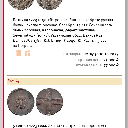
Полтина 1723 года.
«Тигровая». Лиц. ст.: в обрезе рукава
буквы нечеткого рисунка. Серебро, 14,11 г. Сохранность
очень хорошая, непрочекан, дефект заготовки.
Severin#
545 (точка).
Уздеников#
0612.
Дьяков#
11.
ДьяковЗС# 1387 (R1).
Биткин#
1040 (R). Редкая, 3 рубля
по Петрову
.
12:15:30 10.10.2025
25 000
77 000
Лот 64.
5 копеек 1723 года.
Лиц. ст.: центральная корона меньше,