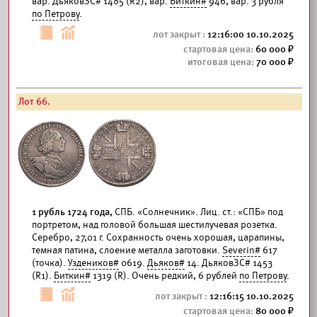
вар. ДьяковЗС# 1485 (R2), вар.
Биткин#
946, вар. 3 рубля
по Петрову
.
12:16:00 10.10.2025
60 000
70 000
Лот 66.
1 рубль 1724 года,
СПБ. «Солнечник». Лиц. ст.: «СПБ» под
портретом, над головой большая шестилучевая розетка.
Серебро, 27,01 г. Сохранность очень хорошая, царапины,
темная патина, слоение металла заготовки.
Severin#
617
(точка).
Уздеников#
0619.
Дьяков#
14. ДьяковЗС# 1453
(R1).
Биткин#
1319 (R). Очень редкий, 6 рублей
по Петрову
.
12:16:15 10.10.2025
80 000