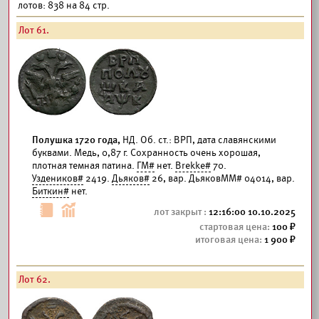
лотов: 838 на 84 стр.
Лот 61.
Полушка 1720 года,
НД. Об. ст.: ВРП, дата славянскими
буквами. Медь, 0,87 г. Сохранность очень хорошая,
плотная темная патина.
ГМ#
нет.
Brekke#
70.
Уздеников#
2419.
Дьяков#
26, вар. ДьяковММ# 04014, вар.
Биткин#
нет.
12:16:00 10.10.2025
100
1 900
Лот 62.